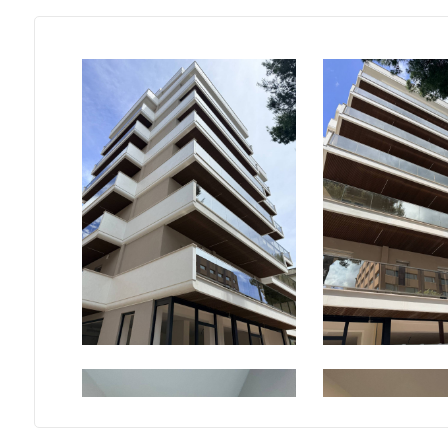
5
5+
Camere
minime
Qualsiasi
1
2
3