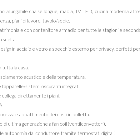
allungabile chaise longue, madia, TV LED, cucina moderna attrezza
nza, piani di lavoro, tavolo/sedie.
rimoniale con contenitore armadio per tutte le stagioni e secon
a scelta.
 design in acciaio e vetro a specchio esterno per privacy, perfetti pe
tutta la casa.
isolamento acustico e della temperatura.
 tapparelle/sistemi oscuranti integrati.
ollega direttamente i piani.
A
ezza e abbattimento dei costi in bolletta.
i ultima generazione a fan coil (ventilconvettori).
le autonomia dal conduttore tramite termostati digitali.