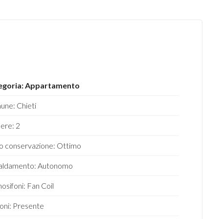
egoria: Appartamento
ne: Chieti
ere: 2
o conservazione: Ottimo
caldamento: Autonomo
osifoni: Fan Coil
oni: Presente