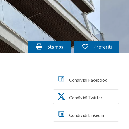
Stampa: Cod. L60/colonnetta
Preferiti: Cod. 
Stampa
Preferiti
Condividi Facebook
Condividi Twitter
Condividi Linkedin