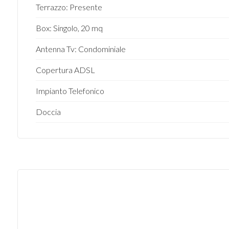
Terrazzo: Presente
Balcone/Terrazzo
Box: Singolo, 20 mq
Ascensore
Antenna Tv: Condominiale
Arredato
Copertura ADSL
Impianto Telefonico
Nuova costruzione
Doccia
Lusso