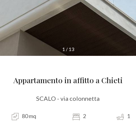
1
/
13
Appartamento in affitto a Chieti
SCALO - via colonnetta
80 mq
2
1