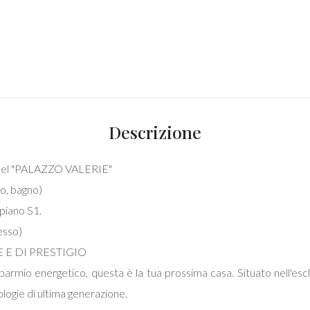
Descrizione
el "PALAZZO VALERIE"
to, bagno)
 piano S1.
esso)
 E DI PRESTIGIO
sparmio energetico, questa è la tua prossima casa. Situato nell'esc
ologie di ultima generazione.