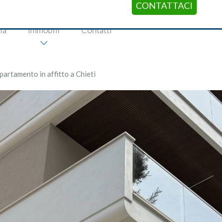
CONTATTACI
ia
Immobili
Contatti
partamento in affitto a Chieti