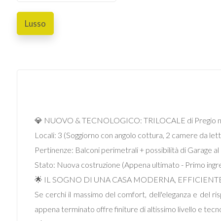
Lusso
Commerciali
Prezzo
💎 NUOVO & TECNOLOGICO: TRILOCALE di Pregio n
Locali: 3 (Soggiorno con angolo cottura, 2 camere da let
Pertinenze: Balconi perimetrali + possibilità di Garage al
Totale
Stato: Nuova costruzione (Appena ultimato - Primo ingr
mq
🌟 IL SOGNO DI UNA CASA MODERNA, EFFICIENTE
Se cerchi il massimo del comfort, dell'eleganza e del ri
appena terminato offre finiture di altissimo livello e tecn