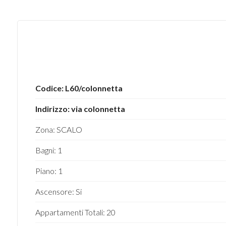
4
5
5+
Codice: L60/colonnetta
Altre
Indirizzo: via colonnetta
opzioni
Zona: SCALO
-
multiscelta
Bagni: 1
Piano: 1
Giardino
Ascensore: Si
Posto auto/Box
Appartamenti Totali: 20