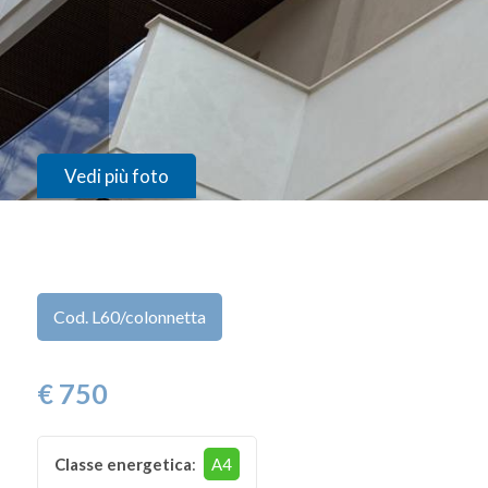
Provincia
Comune
Vedi più foto
Tipologia
Cod. L60/colonnetta
-
multiscelta
€ 750
Qualsiasi
Classe energetica
:
A4
Residenziali