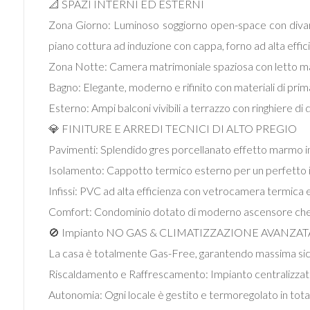
📐 SPAZI INTERNI ED ESTERNI
Zona Giorno: Luminoso soggiorno open-space con divano 
piano cottura ad induzione con cappa, forno ad alta efficie
Locali
Zona Notte: Camera matrimoniale spaziosa con letto mat
minimi
Bagno: Elegante, moderno e rifinito con materiali di prim
Esterno: Ampi balconi vivibili a terrazzo con ringhiere di
Qualsiasi
💎 FINITURE E ARREDI TECNICI DI ALTO PREGIO
1
Pavimenti: Splendido gres porcellanato effetto marmo in 
Isolamento: Cappotto termico esterno per un perfetto 
2
Infissi: PVC ad alta efficienza con vetrocamera termica e
Comfort: Condominio dotato di moderno ascensore che c
3
🚫 Impianto NO GAS & CLIMATIZZAZIONE AVANZAT
La casa è totalmente Gas-Free, garantendo massima sicur
4
Riscaldamento e Raffrescamento: Impianto centralizzato d
Autonomia: Ogni locale è gestito e termoregolato in tota
5