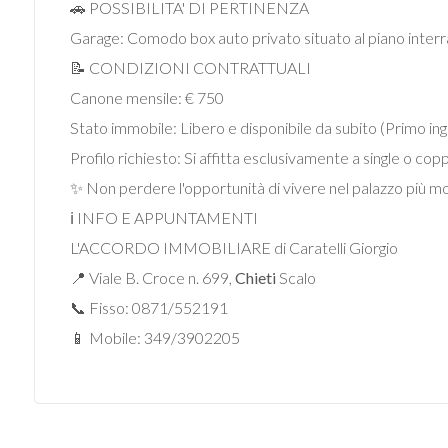
🚗 POSSIBILITA' DI PERTINENZA
Garage: Comodo box auto privato situato al piano interra
5+
📝 CONDIZIONI CONTRATTUALI
Canone mensile: € 750
Bagni
Stato immobile: Libero e disponibile da subito (Primo ing
minimi
Profilo richiesto: Si affitta esclusivamente a single o cop
✨ Non perdere l'opportunità di vivere nel palazzo più mod
Qualsiasi
ℹ️ INFO E APPUNTAMENTI
L'ACCORDO IMMOBILIARE di Caratelli Giorgio
1
📍 Viale B. Croce n. 699,
Chieti
Scalo
📞 Fisso: 0871/552191
2
📱 Mobile: 349/3902205
3
4