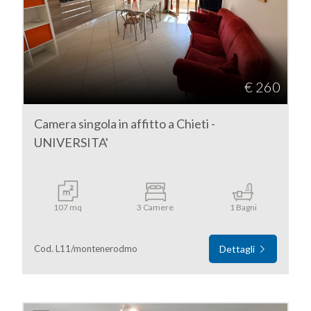
Provincia
Comune
€ 260
Camera singola in affitto a Chieti -
UNIVERSITA'
Tipologia
-
107 mq
3 Camere
1 Bagni
multiscelta
Cod. L11/montenerodmo
Dettagli
Qualsiasi
Residenziali