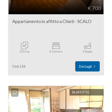
€ 700
Appartamento in affitto a Chieti - SCALO
120 mq
3 Camere
2 Bagni
Cod. L56
Dettagli
IN AFFITTO