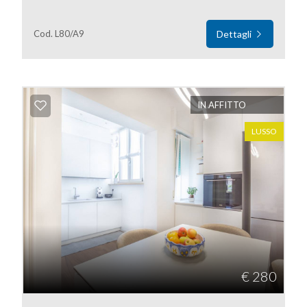
Cod. L80/A9
Dettagli
Locali
minimi
IN AFFITTO
Qualsiasi
LUSSO
1
2
3
4
€ 280
5