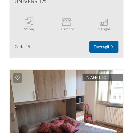
UNIVERSITA'
95 mq
3 Camere
2 Bagni
Cod. L45
Dettagli
IN AFFITTO