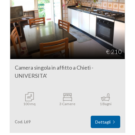
€ 210
Camera singola in affitto a Chieti -
UNIVERSITA'
100 mq
3 Camere
1 Bagni
Cod. L69
Dettagli