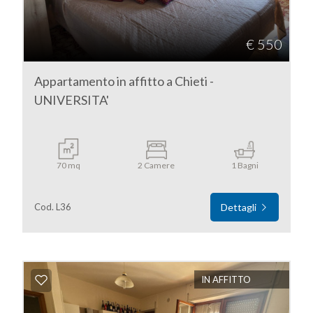
€ 550
Appartamento in affitto a Chieti -
UNIVERSITA'
70 mq
2 Camere
1 Bagni
Cod. L36
Dettagli
IN AFFITTO