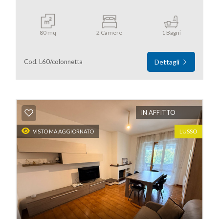
80 mq
2 Camere
1 Bagni
Cod. L60/colonnetta
Dettagli
IN AFFITTO
LUSSO
VISTO MA AGGIORNATO