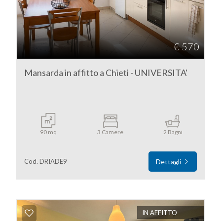
5
€ 570
5+
Mansarda in affitto a Chieti - UNIVERSITA'
Camere
minime
Qualsiasi
90 mq
3 Camere
2 Bagni
1
Cod. DRIADE9
Dettagli
2
3
IN AFFITTO