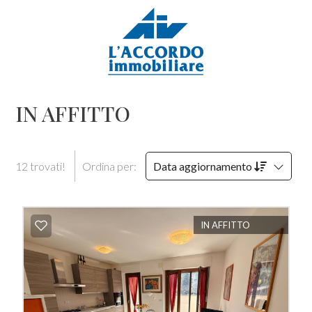
Codice
HOME
L'AGENZIA
Contratto
IN AFFITTO
IMMOBILI
Qualsiasi
CONTATTI
12 trovati!
Ordina per:
Data aggiornamento
Vendita
Affitto
IN AFFITTO
Scegli
dove
cercare