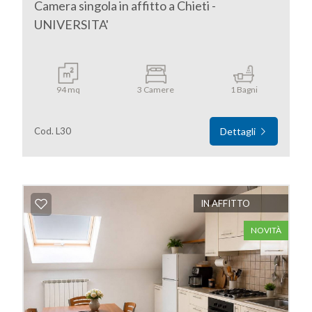
Camera singola in affitto a Chieti -
UNIVERSITA'
5+
Bagni
94 mq
3 Camere
1 Bagni
minimi
Cod. L30
Dettagli
Qualsiasi
1
IN AFFITTO
2
NOVITÀ
3
4