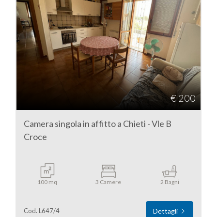
€ 200
Camera singola in affitto a Chieti - Vle B
Croce
100 mq
3 Camere
2 Bagni
Cod. L647/4
Dettagli