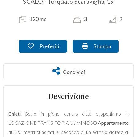
SCALO - Torquato Scaraviglia, 19
Commerciali
120 mq
3
2
Prezzo
Preferiti: Cod. L56
Stampa: Cod. L56
Preferiti
Stampa
Condividi
Condividi
Descrizione
Totale
mq
Chieti
Scalo in pieno centro città proponiamo in
LOCAZIONE TRANSITORIA LUMINOSO
Appartamento
di 120 metri quadrati, al secondo di un edificio dotato di