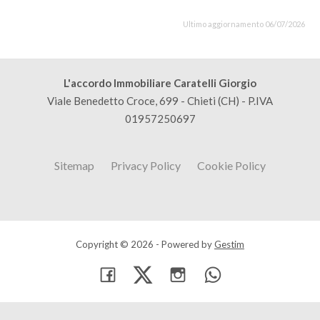
Ultimo aggiornamento 06/07/2026
L'accordo Immobiliare Caratelli Giorgio
Viale Benedetto Croce, 699 - Chieti (CH) - P.IVA
01957250697
Sitemap
Privacy Policy
Cookie Policy
Copyright © 2026 - Powered by
Gestim
Torna su