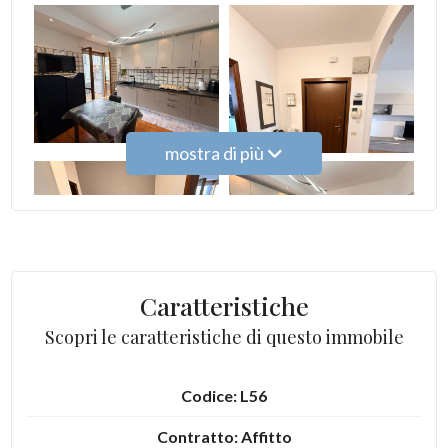
5
5+
mostra di più
Camere
minime
Qualsiasi
Caratteristiche
1
Scopri le caratteristiche di questo immobile
2
Codice: L56
3
Contratto: Affitto