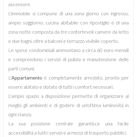
ascensore.
L'immobile si compone di una zona giorno con ingresso,
ampio soggiorno, cucina abitabile con ripostiglio e di una
Locali
minimi
zona notte composta da tre confortevoli camere da letto
e due bagni, oltre a balconi e terrazzo vivibile coperto.
Qualsiasi
Le spese condominiali ammontano a circa 60 euro mensili
e comprendono i servizi di pulizia e manutenzione delle
1
parti comuni.
L'
Appartamento
è completamente arredato, pronto per
2
essere abitato e dotato di tutti i comfort necessari.
L'ampio spazio a disposizione permette di organizzare al
3
meglio gli ambienti e di godere di un'ottima luminosità in
ogni stanza.
4
La sua posizione centrale garantisce una facile
accessibilità a tutti i servizi e ai mezzi di trasporto pubblici.
5