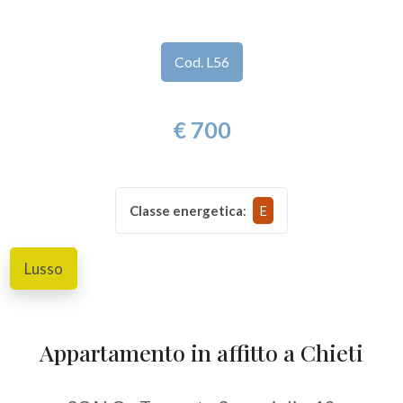
Provincia
Cod. L56
Comune
€ 700
Classe energetica
:
E
Tipologia
Lusso
-
multiscelta
Qualsiasi
Appartamento in affitto a Chieti
Residenziali