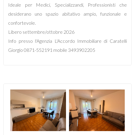
Ideale per Medici, Specializzandi, Professionisti che
desiderano uno spazio abitativo ampio, funzionale e
5+
confortevole.
Libero settembre/ottobre 2026
Bagni
Info presso l'Agenzia L'Accordo Immobiliare di Caratelli
minimi
Giorgio 0871-552191 mobile 3493902205
Qualsiasi
1
2
3
4